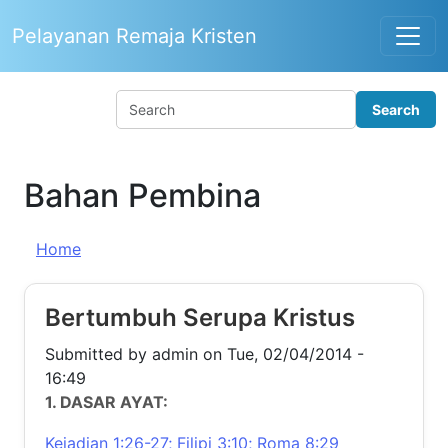
Skip to main content
Pelayanan Remaja Kristen
Bahan Pembina
Home
Bertumbuh Serupa Kristus
Submitted by
admin
on
Tue, 02/04/2014 - 16:49
1. DASAR AYAT:
Kejadian 1:26-27; Filipi 3:10; Roma 8:29