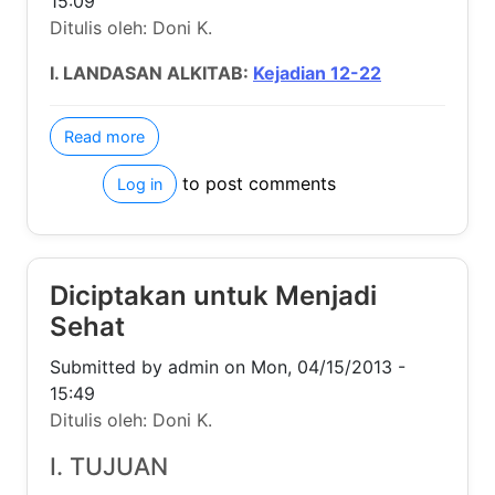
Diciptakan untuk Menjadi Sehat
Submitted by
admin
on
Mon, 04/15/2013 - 15:49
Ditulis oleh: Doni K.
I. TUJUAN
Meningkatkan kesadaran pemuda dan remaja untuk
menghargai tubuh sebagai karya ciptaan Tuhan.
II. INSPIRASI
Apa yang dikatakan Alkitab tentang hidup sehat?
about Diciptakan untuk Menjadi Sehat
Read more
to post comments
Log in
First page
Previous page
Page
Page
Page
Page
Current page
Page
Page
Next pag
« First
‹‹
1
2
3
4
5
6
7
››