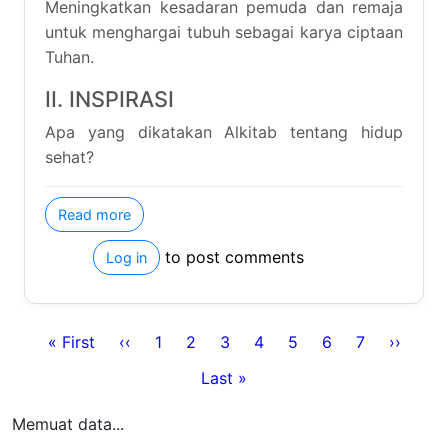
Last page
Last »
Memuat data...