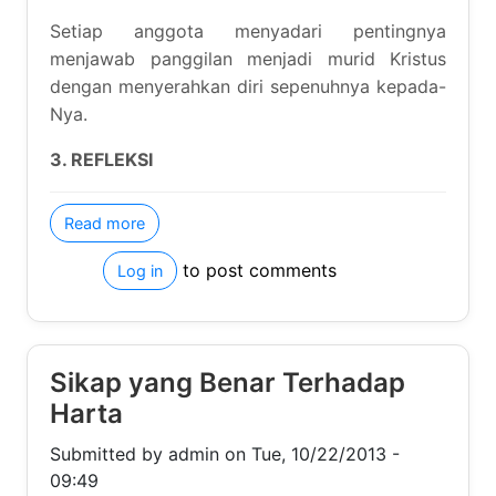
3. REFLEKSI
about Panggilan Menjadi Murid Kristus
Read more
to post comments
Log in
Sikap yang Benar Terhadap
Harta
Submitted by
admin
on
Tue, 10/22/2013 - 09:49
Ditulis oleh: Doni K.
1. LANDASAN ALKITAB
-
Matius 6:19-24
about Sikap yang Benar Terhadap Harta
Read more