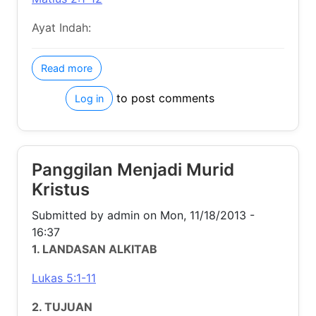
about Ikut Dia!
Read more
to post comments
Log in
Panggilan Menjadi Murid Kristus
Submitted by
admin
on
Mon, 11/18/2013 - 16:37
1. LANDASAN ALKITAB
Lukas 5:1-11
2. TUJUAN
Setiap anggota menyadari pentingnya menjawab
panggilan menjadi murid Kristus dengan
menyerahkan diri sepenuhnya kepada-Nya.