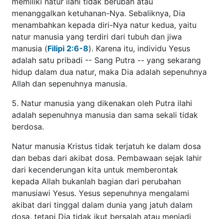
satu pribadi -- Sang Putra -- yang sekarang hidup dalam
dua natur, maka Dia adalah sepenuhnya Allah dan
sepenuhnya manusia.
5. Natur manusia yang dikenakan oleh Putra ilahi adalah
sepenuhnya manusia dan sama sekali tidak berdosa.
Natur manusia Kristus tidak terjatuh ke dalam dosa dan
bebas dari akibat dosa. Pembawaan sejak lahir dari
kecenderungan kita untuk memberontak kepada Allah
bukanlah bagian dari perubahan manusiawi Yesus. Yesus
sepenuhnya mengalami akibat dari tinggal dalam dunia
yang jatuh dalam dosa, tetapi Dia tidak ikut bersalah atau
menjadi bagian dari dosa Adam yang diturunkan kepada
umat manusia. Bahkan, Yesus tidak pernah berbuat dosa,
dan Dia tidak mungkin melakukan dosa (
Matius 3:15
;
Yohanes 8:46
;
Ibrani 4:15
;
7:26
;
1 Petrus 1:19
).
Meskipun Dia dicobai seperti kita, Dia dengan sempurna
taat kepada Bapa, bahkan sampai mati, sebagai perantara
perjanjian kita, sampai menggenapi keselamatan kita