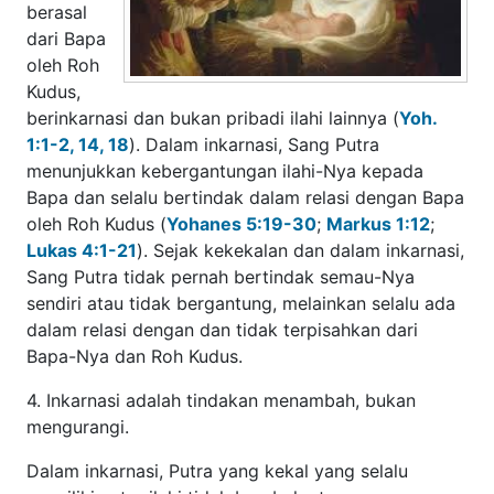
Kudus,
berinkarnasi dan bukan pribadi ilahi lainnya (
Yoh. 1:1-2,
14, 18
). Dalam inkarnasi, Sang Putra menunjukkan
kebergantungan ilahi-Nya kepada Bapa dan selalu
bertindak dalam relasi dengan Bapa oleh Roh Kudus
(
Yohanes 5:19-30
;
Markus 1:12
;
Lukas 4:1-21
). Sejak
kekekalan dan dalam inkarnasi, Sang Putra tidak pernah
bertindak semau-Nya sendiri atau tidak bergantung,
melainkan selalu ada dalam relasi dengan dan tidak
terpisahkan dari Bapa-Nya dan Roh Kudus.
4. Inkarnasi adalah tindakan menambah, bukan
mengurangi.
Dalam inkarnasi, Putra yang kekal yang selalu memiliki
natur ilahi tidak berubah atau menanggalkan ketuhanan-
Nya. Sebaliknya, Dia menambahkan kepada diri-Nya natur
kedua, yaitu natur manusia yang terdiri dari tubuh dan jiwa
manusia (
Filipi 2:6-8
). Karena itu, individu Yesus adalah