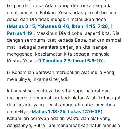
sebagai manusia Kristus Yesus (
1 Timotius 2:5
;
Ibrani 5:5-
10
).
6. Kehamilan perawan merupakan alat mulia yang
melaluinya, inkarnasi terjadi.
Inkarnasi sepenuhnya bersifat supernatural dan
merupakan demonstrasi kedaulatan Allah Tritunggal dan
inisiatif yang penuh anugerah untuk menebus umat-Nya
(
Matius 1:18-25
;
Lukas 1:26-38
). Kehamilan perawan
adalah waktu dan alat yang dengannya, Putra ilahi
menambahkan natur manusia kepada diri-Nya. Dengan
kehamilan perawan, Allah Tritunggal menciptakan natur
manusia untuk Putra, dan sebagai hasilnya, dalam Yesus,
kita benar-benar berjumpa dengan Allah secara langsung,
bukan daging manusia yang ditinggali atau dibayang-
bayangi, tetapi dalam kepenuhan kemuliaan yang tidak
kurang. Meskipun kita melihat Yesus sebagai manusia, Dia
jauh lebih daripada itu; Dia adalah Tuhan, Putra ilahi yang