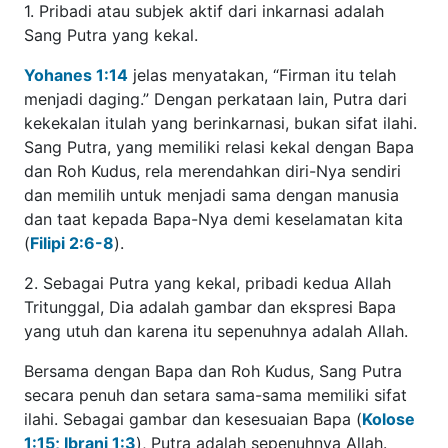
1. Pribadi atau subjek aktif dari inkarnasi adalah Sang
Putra yang kekal.
Yohanes 1:14
jelas menyatakan, “Firman itu telah menjadi
daging.” Dengan perkataan lain, Putra dari kekekalan itulah
yang berinkarnasi, bukan sifat ilahi. Sang Putra, yang
memiliki relasi kekal dengan Bapa dan Roh Kudus, rela
merendahkan diri-Nya sendiri dan memilih untuk menjadi
sama dengan manusia dan taat kepada Bapa-Nya demi
keselamatan kita (
Filipi 2:6-8
).
2. Sebagai Putra yang kekal, pribadi kedua Allah
Tritunggal, Dia adalah gambar dan ekspresi Bapa yang
utuh dan karena itu sepenuhnya adalah Allah.
Bersama dengan Bapa dan Roh Kudus, Sang Putra secara
penuh dan setara sama-sama memiliki sifat ilahi. Sebagai
gambar dan kesesuaian Bapa (
Kolose 1:15; Ibrani 1:3
),
Putra adalah sepenuhnya Allah. Semua kesempurnaan dan
sifat Allah adalah kesempurnaan dan sifat-Nya juga karena