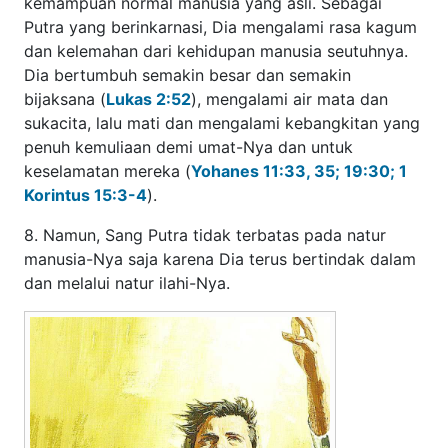
natur ilahi-Nya.
Kebenaran ini paling nyata terlihat dalam pemeliharaan
alam semesta secara terus-menerus oleh Putra yang
berinkarnasi (
Kolose 1:16-17
;
Ibrani 1:3
), bersamaan
dengan tindakan ilahi Kristus yang lain selama hidup dan
pelayanan-Nya. Dalam Kristus, ada dua natur yang tetap
berbeda dan memakai sifat-sifat dan integritas mereka
sendiri, tetapi Sang Putra mampu bertindak melalui kedua