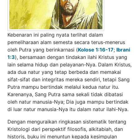
natur itu. Karenanya, Sang Putra sama sekali tidak dibatasi
oleh natur manusia-Nya; Dia juga mampu bertindak di luar
natur manusia-Nya itu dalam natur ilahi-Nya.
Dengan menguraikan ringkasan sistematik tentang
Kristologi dari perspektif filosofis, alkitabiah, dan historis,
buku ini menuntun kepada kesimpulan mutlak bahwa
Kristus adalah Allah Putra yang berinkarnasi.
Kapan dan bagaimana Putra bertindak melalui kedua natur
dijelaskan dengan baik sekali dalam relasi Allah Tritunggal
yang dikerjakan dalam sejarah penebusan demi
keselamatan kita. Sang Putra, yang selalu bertindak secara
tidak terpisahkan dari Bapa dan oleh Roh Kudus, terus
berbuat demikian, tetapi sekarang, sebagai Putra yang
taat, bertindak sebagai perwakilan perjanjian kita dan
pengganti kita. Dalam inkarnasi, tidak ada yang berkurang,
baik keilahian Putra maupun kemanusiaan-Nya.
9. Dengan mengenakan natur manusia, Sang Putra menjadi