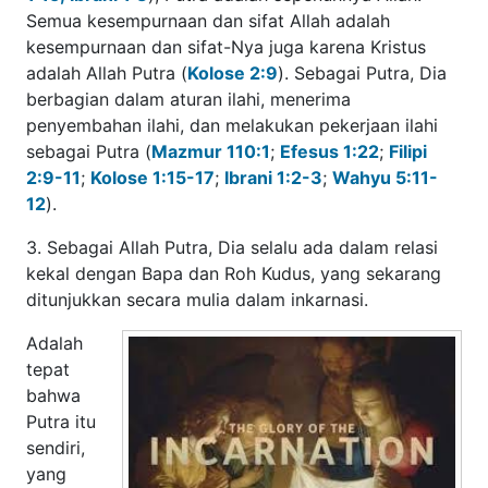
Kristus adalah Allah Putra (
Kolose 2:9
). Sebagai Putra, Dia
berbagian dalam aturan ilahi, menerima penyembahan
ilahi, dan melakukan pekerjaan ilahi sebagai Putra
(
Mazmur 110:1
;
Efesus 1:22
;
Filipi 2:9-11
;
Kolose 1:15-
17
;
Ibrani 1:2-3
;
Wahyu 5:11-12
).
3. Sebagai Allah Putra, Dia selalu ada dalam relasi kekal
dengan Bapa dan Roh Kudus, yang sekarang ditunjukkan
secara mulia dalam inkarnasi.
Adalah
tepat
bahwa
Putra itu
sendiri,
yang
berasal
dari Bapa
oleh Roh