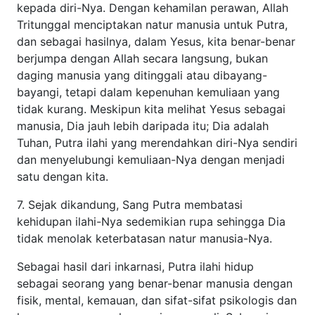
merendahkan diri-Nya sendiri dan menyelubungi
kemuliaan-Nya dengan menjadi satu dengan kita.
7. Sejak dikandung, Sang Putra membatasi kehidupan ilahi-
Nya sedemikian rupa sehingga Dia tidak menolak
keterbatasan natur manusia-Nya.
Sebagai hasil dari inkarnasi, Putra ilahi hidup sebagai
seorang yang benar-benar manusia dengan fisik, mental,
kemauan, dan sifat-sifat psikologis dan kemampuan
normal manusia yang asli. Sebagai Putra yang berinkarnasi,
Dia mengalami rasa kagum dan kelemahan dari kehidupan
manusia seutuhnya. Dia bertumbuh semakin besar dan
semakin bijaksana (
Lukas 2:52
), mengalami air mata dan
sukacita, lalu mati dan mengalami kebangkitan yang penuh
kemuliaan demi umat-Nya dan untuk keselamatan mereka
(
Yohanes 11:33, 35; 19:30; 1 Korintus 15:3-4
).
8. Namun, Sang Putra tidak terbatas pada natur manusia-
Nya saja karena Dia terus bertindak dalam dan melalui