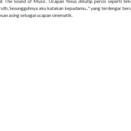
 The Sound of Music. Ucapan Yesus dikutip persis seperti teks 
 truth, Sesungguhnya aku katakan kepadamu..." yang terdengar ber
rkesan asing sebagai ucapan sinematik.