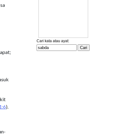
osa
apat;
asuk
kit
1:6
).
an-