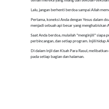
Lalu, jangan berhenti berdoa sampai Allah mem
Pertama, koneksi Anda dengan Yesus dalam doa 
menjadi sebuah api besar yang menghabiskan 
Saat Anda berdoa, mulailah "menginjili" siapa p
perbincangan, dan setiap program. Injili hidup 
Di dalam Injil dan Kisah Para Rasul, melibatka
pada setiap bagian dan halaman.
Jadi, berhentilah menyia-nyiakan hidup Anda 
Dan, mulailah memimpin jalan untuk pelayanan
yang seharusnya kita semua lakukan sejak awal
generasi. (t/R.S. Victoria)
Diterjemahkan dari:
Nama situs
:
Church Leaders
Alamat situs
:
https://churchleaders.com/youth/youth