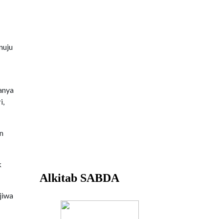
nuju
anya
i,
an
k
jiwa