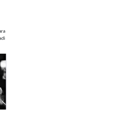
ara
adi