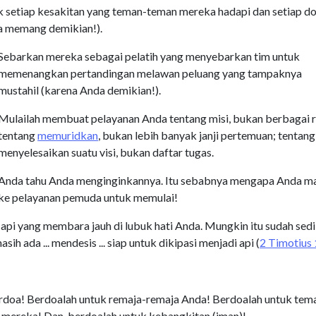
k setiap kesakitan yang teman-teman mereka hadapi dan setiap d
na memang demikian!).
Sebarkan mereka sebagai pelatih yang menyebarkan tim untuk
memenangkan pertandingan melawan peluang yang tampaknya
mustahil (karena Anda demikian!).
Mulailah membuat pelayanan Anda tentang misi, bukan berbagai r
tentang
memuridkan
, bukan lebih banyak janji pertemuan; tentang
menyelesaikan suatu visi, bukan daftar tugas.
Anda tahu Anda menginginkannya. Itu sebabnya mengapa Anda m
ke pelayanan pemuda untuk memulai!
pi yang membara jauh di lubuk hati Anda. Mungkin itu sudah sedi
sih ada ... mendesis ... siap untuk dikipasi menjadi api (
2 Timotius 
doa! Berdoalah untuk remaja-remaja Anda! Berdoalah untuk tem
 mereka! Dan, berdoalah untuk kebangkitan (iman)!