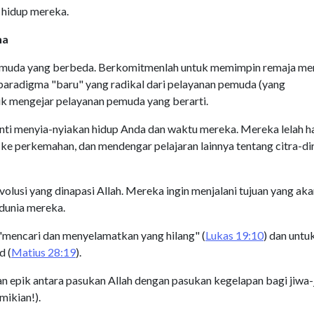
n hidup mereka.
na
 pemuda yang berbeda. Berkomitmenlah untuk memimpin remaja me
aradigma "baru" yang radikal dari pelayanan pemuda (yang
tuk mengejar pelayanan pemuda yang berarti.
ti menyia-nyiakan hidup Anda dan waktu mereka. Mereka lelah h
ke perkemahan, dan mendengar pelajaran lainnya tentang citra-dir
olusi yang dinapasi Allah. Mereka ingin menjalani tujuan yang ak
dunia mereka.
k "mencari dan menyelamatkan yang hilang" (
Lukas 19:10
) dan untu
d (
Matius 28:19
).
n epik antara pasukan Allah dengan pasukan kegelapan bagi jiwa-
ikian!).