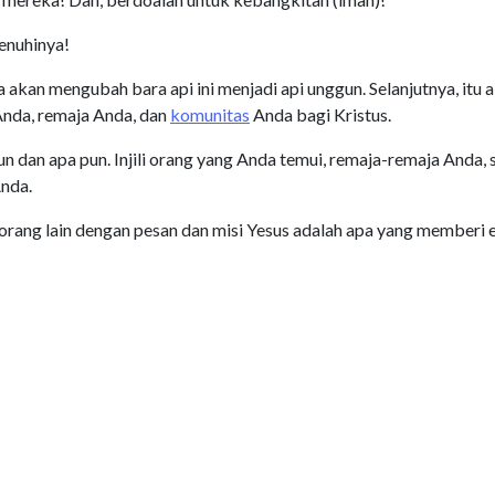
enuhinya!
akan mengubah bara api ini menjadi api unggun. Selanjutnya, itu 
Anda, remaja Anda, dan
komunitas
Anda bagi Kristus.
un dan apa pun. Injili orang yang Anda temui, remaja-remaja Anda, 
Anda.
n orang lain dengan pesan dan misi Yesus adalah apa yang memberi 
dengan melakukan pelayanan pemuda ala kadarnya.
 pemuda yang berbeda. Ini adalah jenis pelayanan pemuda bermak
. Untuk mencapai sebuah generasi melalui suatu generasi dalam sa
-leaders-articles/272207-dont-waste-your-life-doing-youth-ministry.html