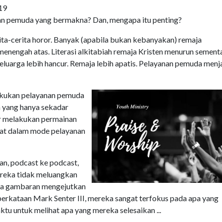
19
n pemuda yang bermakna? Dan, mengapa itu penting?
rita-cerita horor. Banyak (apabila bukan kebanyakan) remaja
 menengah atas. Literasi alkitabiah remaja Kristen menurun sement
Keluarga lebih hancur. Remaja lebih apatis. Pelayanan pemuda menj
lakukan pelayanan pemuda
 yang hanya sekadar
r melakukan permainan
ibat dalam mode pelayanan
n, podcast ke podcast,
reka tidak meluangkan
ada gambaran mengejutkan
rkataan Mark Senter III, mereka sangat terfokus pada apa yang
u untuk melihat apa yang mereka selesaikan ...